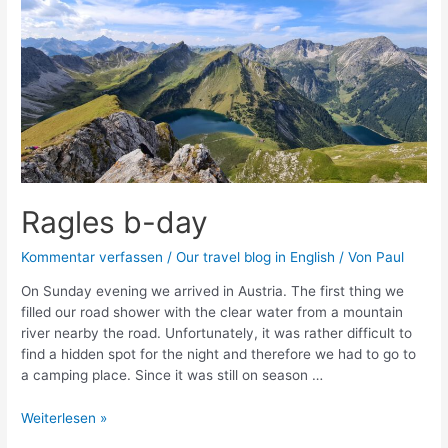
Ragles b-day
Kommentar verfassen
/
Our travel blog in English
/ Von
Paul
On Sunday evening we arrived in Austria. The first thing we
filled our road shower with the clear water from a mountain
river nearby the road. Unfortunately, it was rather difficult to
find a hidden spot for the night and therefore we had to go to
a camping place. Since it was still on season …
Ragles
Weiterlesen »
b-