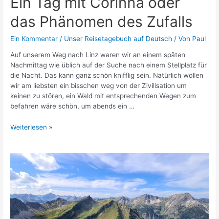
Ein Tag mit Corinna oder
das Phänomen des Zufalls
Ein Kommentar
/
Unser Reisetagebuch auf Deutsch
/ Von
Paul
Auf unserem Weg nach Linz waren wir an einem späten
Nachmittag wie üblich auf der Suche nach einem Stellplatz für
die Nacht. Das kann ganz schön knifflig sein. Natürlich wollen
wir am liebsten ein bisschen weg von der Zivilisation um
keinen zu stören, ein Wald mit entsprechenden Wegen zum
befahren wäre schön, um abends ein …
Ein
Weiterlesen »
Tag
mit
Corinna
oder
das
Phänomen
des
Zufalls