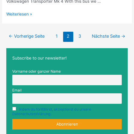
Volkswagen Transporter Mk 4 With this bus we …
How
Weiterlesen »
it
started
Beitragsnavigation
←
Vorherige Seite
1
2
3
Nächste Seite
→
Subscribe to our newsletter!
Vorname oder ganzer Name
Email
Indem du fortfährst, akzeptierst du unsere
Datenschutzerklärung.