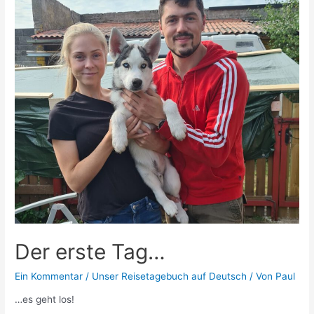
Der erste Tag…
Ein Kommentar
/
Unser Reisetagebuch auf Deutsch
/ Von
Paul
…es geht los!