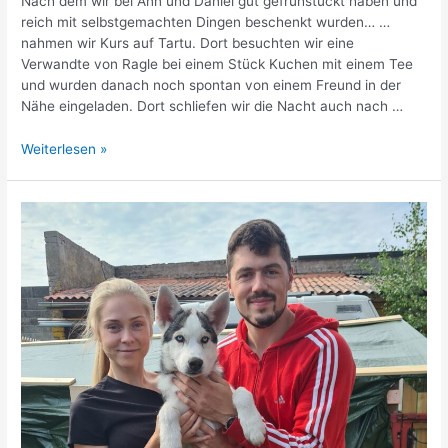
Nach dem wir bei Ann und Daniel gut gefrühstückt haben und
reich mit selbstgemachten Dingen beschenkt wurden… …
nahmen wir Kurs auf Tartu. Dort besuchten wir eine
Verwandte von Ragle bei einem Stück Kuchen mit einem Tee
und wurden danach noch spontan von einem Freund in der
Nähe eingeladen. Dort schliefen wir die Nacht auch nach …
Die
Weiterlesen »
ersten
zwei
Wochen…